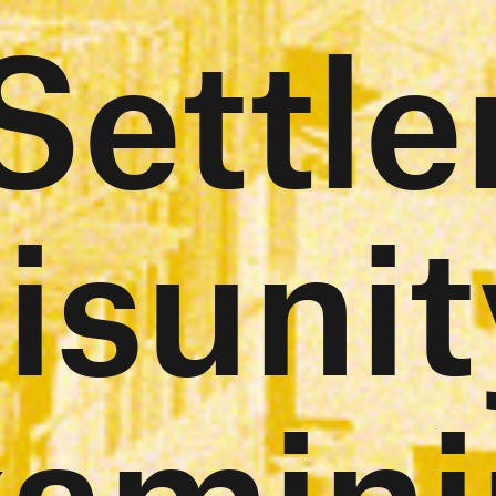
Settle
isunit
xamini