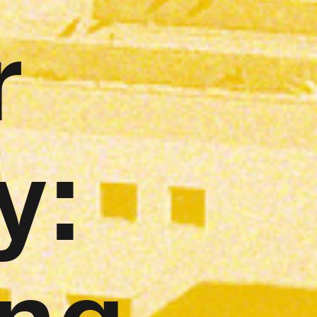
r
y:
ng