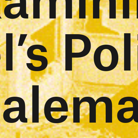
l’s Pol
talema